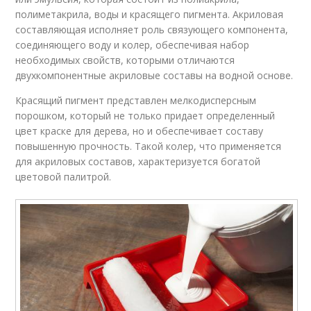
Использованияаэрозольные
Краска из баллончика
полиметакрила, воды и красящего пигмента. Акриловая
краски
составляющая исполняет роль связующего компонента,
соединяющего воду и колер, обеспечивая набор
необходимых свойств, которыми отличаются
двухкомпонентные акриловые составы на водной основе.
Лак для акриловых
Краски на ткани
красок
Красящий пигмент представлен мелкодисперсным
порошком, который не только придает определенный
цвет краске для дерева, но и обеспечивает составу
повышенную прочность. Такой колер, что применяется
Лак для акриловой
Материалы для
для акриловых составов, характеризуется богатой
краски
дерева
цветовой палитрой.
Краски для
Краски для наружных
внутренних работ
и
Масляные краски
Алкидные краски