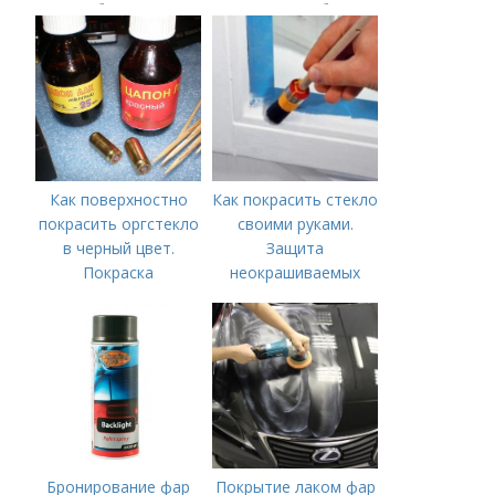
Способы покраски
краски из набора?
Как поверхностно
Как покрасить стекло
покрасить оргстекло
своими руками.
в черный цвет.
Защита
Покраска
неокрашиваемых
цапонлаком
мест
Бронирование фар
Покрытие лаком фар