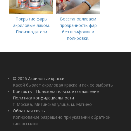
Покрытие фары
Восстановливаем
акриловым лаком.
прозрачность фар
Производители
без шлифовки и
полировки.
Полировка фар
мелкообразивной
наждачной бумагой
© 2026 Акриловые краски
Какой бывает акриловая краска и как ее выбрать
Контакты
Пользовательское соглашение
Политика конфидециальности
г. Москва, Митинская улица, м. Митино
Обратная связь
Копирование разрешено при указании обратной
гиперссылки.