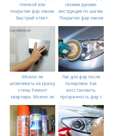
пленкой или
своими руками-
покрытие фар лаком.
инструкция по шагам.
Быстрый ответ:
Покрытие фар лаком
Какой пленкой лучше
— AvtoMasters
бронировать фары?
Можно ли
Лак для фар после
шпаклевать на краску
полировки. Как
стены Ремонт
восстановить
квартиры. Можно ли
прозрачность фар с
шпаклевать по
помощью лака
краске –
рекомендации по
ремонту