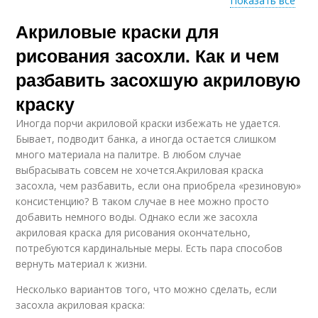
Показать все
Акриловые краски для
Краска для
Художественные
радиаторов
краски
рисования засохли. Как и чем
разбавить засохшую акриловую
краску
Краска для картин
Краски для картин
Иногда порчи акриловой краски избежать не удается.
Бывает, подводит банка, а иногда остается слишком
много материала на палитре. В любом случае
выбрасывать совсем не хочется.Акриловая краска
Краска перед
засохла, чем разбавить, если она приобрела «резиновую»
Аэрозольная краска
применением
консистенцию? В таком случае в нее можно просто
добавить немного воды. Однако если же засохла
акриловая краска для рисования окончательно,
потребуются кардинальные меры. Есть пара способов
вернуть материал к жизни.
Аэрозольные краски
Краска в баллончиках
Несколько вариантов того, что можно сделать, если
засохла акриловая краска: