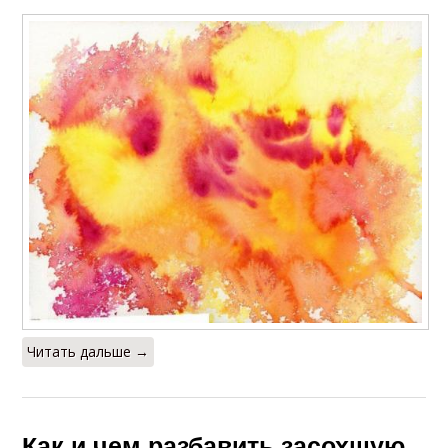
Краски по металлу
Краска для дерева
Краски в баллончиках
Краски для росписи
Подходящий краска
Краски для ткани
Читать дальше →
Красители для ткани
Светящиеся краски
Как и чем разбавить засохшую