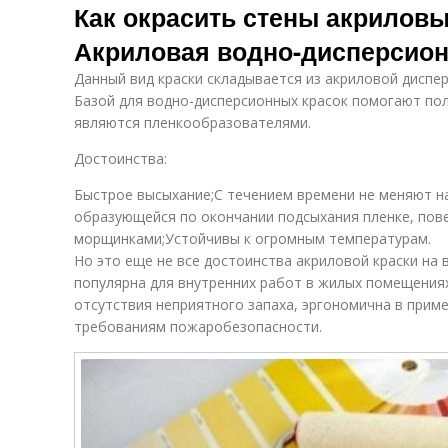
Как окрасить стены акрилов
Акриловая водно-дисперсион
Данный вид краски складывается из акриловой диспер
Базой для водно-дисперсионных красок помогают по
являются пленкообразователями.
Достоинства:
Быстрое высыхание;С течением времени не меняют н
образующейся по окончании подсыхания пленке, пов
морщинками;Устойчивы к огромным температурам.
Но это еще не все достоинства акриловой краски на 
популярна для внутренних работ в жилых помещениях
отсутствия неприятного запаха, эргономична в приме
требованиям пожаробезопасности.