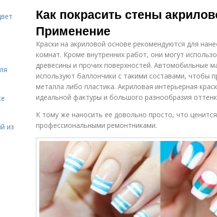
Краска с
Водоэмульсионная
Как покрасить стены акрилов
колером
краска
цвет
Применение
Краски на акриловой основе рекомендуются для нане
комнат. Кроме внутренних работ, они могут использ
древесины и прочих поверхностей. Автомобильные ма
ля
используют баллончики с такими составами, чтобы п
металла либо пластика. Акриловая интерьерная крас
идеальной фактуры и большого разнообразия оттенк
ке
К тому же наносить ее довольно просто, что ценитс
профессиональными ремонтниками.
й из