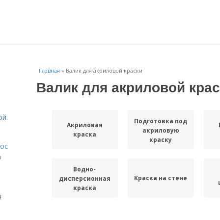
Главная
»
Валик для акриловой краски
Валик для акриловой крас
ой.
Подготовка под
Акриловая
акриловую
краска
краску
лос
о
Водно-
Краска на стене
дисперсионная
о
краска
я