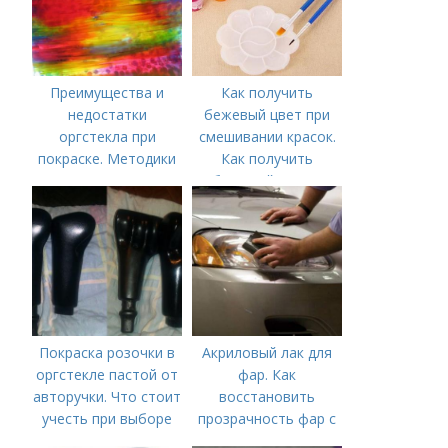
Преимущества и
Как получить
недостатки
бежевый цвет при
оргстекла при
смешивании красок.
покраске. Методики
Как получить
окрашивания
бежевый: этапы
оргстекла
работы и варианты
смешивания
Покраска розочки в
Акриловый лак для
оргстекле пастой от
фар. Как
авторучки. Что стоит
восстановить
учесть при выборе
прозрачность фар с
защитного покрытия
помощью лака