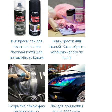
Выбираем лак для
Виды красок для
восстановления
тканей. Как выбрать
прозрачности фар
хорошую краску по
автомобиля. Каким
ткани
лаком покрыть фары
после полировки
Покрытие лаком фар
Лак для тонировки
своими руками-
фар в 2022 году.