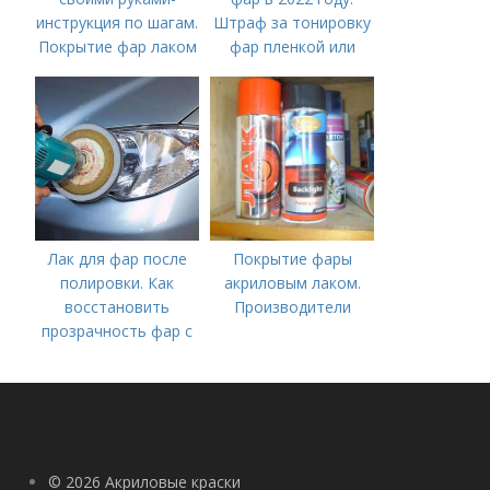
инструкция по шагам.
Штраф за тонировку
Покрытие фар лаком
фар пленкой или
— AvtoMasters
лаком: красным или
синим цветом
Лак для фар после
Покрытие фары
полировки. Как
акриловым лаком.
восстановить
Производители
прозрачность фар с
помощью лака
© 2026 Акриловые краски