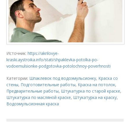
Источник:
https://akrilovye-
kraski.aystroika.info/stati/shpaklevka-potolka-po-
vodoemulsionke-podgotovka-potolochnoy-poverhnosti
Категории:
Шпаклевок под водоэмульсионку
,
Краска со
стены
,
Подготовительные работы
,
Краска на потолок
,
Предварительные работы
,
Штукатурка по старой краске
,
Штукатурка по масляной краске
,
Штукатурка на краску
,
Водоэмульсионная краска