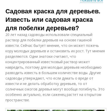
Показать все
Садовая краска для деревьев.
Краска для садовых
Акриловые краски
деревьев
Известь или садовая краска
для побелки деревьев?
20 лет назад садоводы использовали специальный
Водо-дисперсионные
Алкидная краска
раствор для побелки деревьев на основе гашеной
краски
извести. Сейчас бытует мнение, что он может пожечь
кору молодых деревьев и остановить их рост. Тут мнения
разделяются. Одни знатоки считают, что
концентрированный известковый раствор может
Водоэмульсионная
навредить, поэтому для молодых деревьев необходимо
краска
разводить известь в большем количестве воды. Другие
садоводы утверждают, что если думать о вреде от
извести и не делать обработку деревьев, то от
солнечных ожогов деревья могут вообще погибнуть. Это
особенно актуально, если саженец растет на открытом
пространстве.