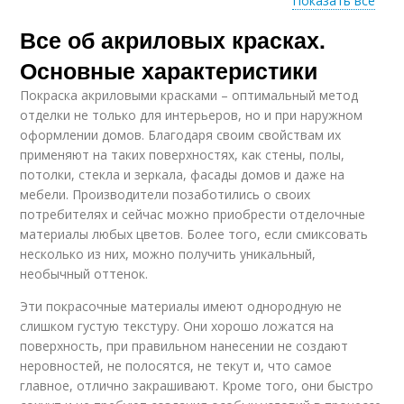
Показать все
Все об акриловых красках.
Краска для авто
Акриловые краски
Основные характеристики
Покраска акриловыми красками – оптимальный метод
отделки не только для интерьеров, но и при наружном
Краски для
Работы с акриловыми
оформлении домов. Благодаря своим свойствам их
рисования
красками
применяют на таких поверхностях, как стены, полы,
потолки, стекла и зеркала, фасады домов и даже на
мебели. Производители позаботились о своих
потребителях и сейчас можно приобрести отделочные
материалы любых цветов. Более того, если смиксовать
несколько из них, можно получить уникальный,
необычный оттенок.
Эти покрасочные материалы имеют однородную не
слишком густую текстуру. Они хорошо ложатся на
поверхность, при правильном нанесении не создают
неровностей, не полосятся, не текут и, что самое
главное, отлично закрашивают. Кроме того, они быстро