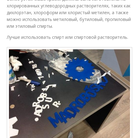
хлорированных углеводородных растворителях, таких как
дихлорэтан, хлороформ или хлористый метилен, а также
можно использовать метиловый, бутиловый, пропиловый
или этиловый спирты.
Лучше использовать спирт или спиртовой растворитель.