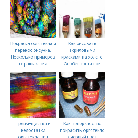
Покраска оргстекла и
Как рисовать
перенос рисунка.
акриловыми
Несколько примеров
красками на холсте.
окрашивания
Особенности при
рисовании акрилом
на бумаге
Преимущества и
Как поверхностно
недостатки
покрасить оргстекло
оргстекла при
в черный цвет.