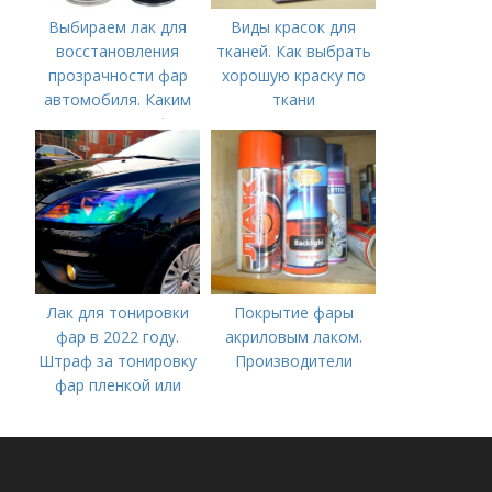
Выбираем лак для
Виды красок для
восстановления
тканей. Как выбрать
прозрачности фар
хорошую краску по
автомобиля. Каким
ткани
лаком покрыть фары
после полировки
Лак для тонировки
Покрытие фары
фар в 2022 году.
акриловым лаком.
Штраф за тонировку
Производители
фар пленкой или
лаком: красным или
синим цветом