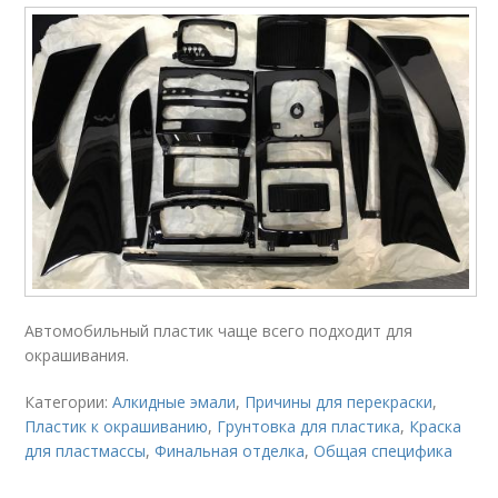
Автомобильный пластик чаще всего подходит для
окрашивания.
Категории:
Алкидные эмали
,
Причины для перекраски
,
Пластик к окрашиванию
,
Грунтовка для пластика
,
Краска
для пластмассы
,
Финальная отделка
,
Общая специфика