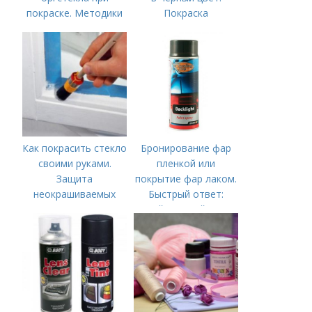
покраске. Методики
Покраска
окрашивания
цапонлаком
оргстекла
Как покрасить стекло
Бронирование фар
своими руками.
пленкой или
Защита
покрытие фар лаком.
неокрашиваемых
Быстрый ответ:
мест
Какой пленкой лучше
бронировать фары?