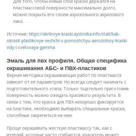
Для того, чтобы новый слой краски держался на
пластмассовой поверхности максимально долго,
можно покрыть его слоем аэрозольного акрилового
лака.
Источник:
https://akrilovye-kraski.aystroika.info/stati/kak-
okrasit-plastikovye-veshchi-s-pomoshchyu-aerozolnoy-kraski-
vidy-i-cvetovaya-gamma
Эмаль для пвх профиля. Общая специфика
окрашивания АБС- и ПВХ-пластиков
Верная методика окрашивающих работ по пластмассе
зависит от ее параметров. Но всегда следует начинать с
подготовительного этапа. Только тщательно приготовив
поверхность можно ожидать красивого результата. В
связи с тем, что краска для ПВХ нехорошо фиксируется
на пластике, необходимо выбирать специальные краски,
способные закрепиться на нем.
Проще окрашивать жесткую пластмассу так, как с
изделий, которые часто сгибаются, краситель может