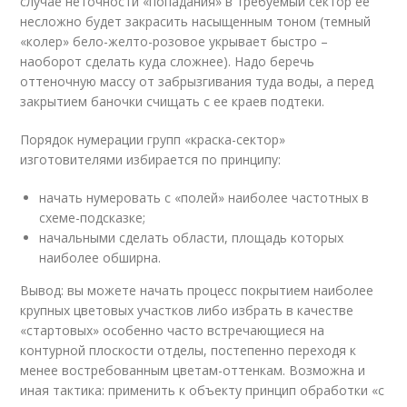
случае неточности «попадания» в требуемый сектор ее
несложно будет закрасить насыщенным тоном (темный
«колер» бело-желто-розовое укрывает быстро –
наоборот сделать куда сложнее). Надо беречь
оттеночную массу от забрызгивания туда воды, а перед
закрытием баночки счищать с ее краев подтеки.
Порядок нумерации групп «краска-сектор»
изготовителями избирается по принципу:
начать нумеровать с «полей» наиболее частотных в
схеме-подсказке;
начальными сделать области, площадь которых
наиболее обширна.
Вывод: вы можете начать процесс покрытием наиболее
крупных цветовых участков либо избрать в качестве
«стартовых» особенно часто встречающиеся на
контурной плоскости отделы, постепенно переходя к
менее востребованным цветам-оттенкам. Возможна и
иная тактика: применить к объекту принцип обработки «с