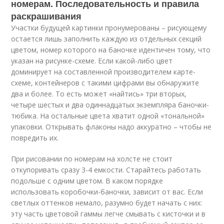
номерам. Последовательность и правила
раскрашивания
Участки будущей картинки пронумерованы – рисующему
остается лишь заполнить каждую из отдельных секций
цветом, номер которого на баночке идентичен тому, что
указан на рисунке-схеме. Если какой-либо цвет
доминирует на составленной производителем карте-
схеме, контейнеров с такими цифрами вы обнаружите
два и более. То есть может «найтись» три вторых,
четыре шестых и два одиннадцатых экземпляра баночки-
тюбика. На остальные цвета хватит одной «тональной»
упаковки. Открывать флаконы надо аккуратно – чтобы не
повредить их.
При рисовании по номерам на холсте не стоит
откупоривать сразу 3-4 емкости. Старайтесь работать
подольше с одним цветом. В каком порядке
использовать коробочки-баночки, зависит от вас. Если
светлых оттенков немало, разумно будет начать с них:
эту часть цветовой гаммы легче смывать с кисточки и в