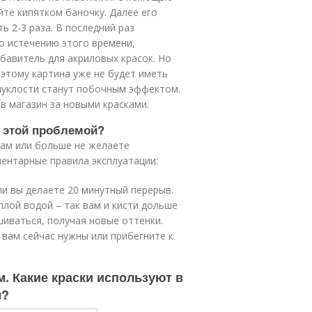
йте кипятком баночку. Далее его
ь 2-3 раза. В последний раз
о истечению этого времени,
бавитель для акриловых красок. Но
оэтому картина уже не будет иметь
пуклости станут побочным эффектом.
в магазин за новыми красками.
с этой проблемой?
рам или больше не желаете
ментарные правила эксплуатации:
ли вы делаете 20 минутный перерыв.
лой водой – так вам и кисти дольше
шиваться, получая новые оттенки.
 вам сейчас нужны или прибегните к
. Какие краски используют в
м?