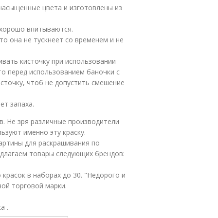
 насыщенные цвета и изготовлены из
 хорошо впитываются.
то она не тускнеет со временем и не
ивать кисточку при использовании
то перед использованием баночки с
точку, чтоб не допустить смешение
ет запаха.
в. Не зря различные производители
ьзуют именно эту краску.
артины для раскрашивания по
едлагаем товары следующих брендов:
 красок в наборах до 30. "Недорого и
ной торговой марки.
а .