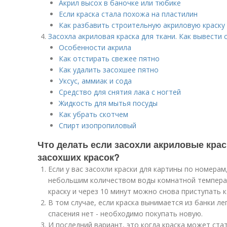
Акрил высох в баночке или тюбике
Если краска стала похожа на пластилин
Как разбавить строительную акриловую краску
Засохла акриловая краска для ткани. Как вывести
Особенности акрила
Как отстирать свежее пятно
Как удалить засохшее пятно
Уксус, аммиак и сода
Средство для снятия лака с ногтей
Жидкость для мытья посуды
Как убрать скотчем
Спирт изопропиловый
Что делать если засохли акриловые крас
засохших красок?
Если у вас засохли краски для картины по номерам
небольшим количеством воды комнатной температ
краску и через 10 минут можно снова приступать к
В том случае, если краска вынимается из банки ле
спасения нет - необходимо покупать новую.
И последний вариант, это когда краска может ст