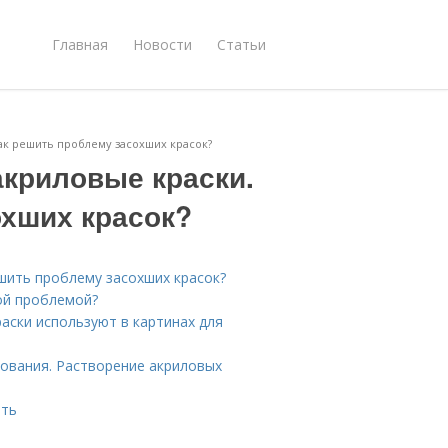
Главная
Новости
Статьи
Как решить проблему засохших красок?
акриловые краски.
охших красок?
ешить проблему засохших красок?
ой проблемой?
раски используют в картинах для
сования. Растворение акриловых
ать