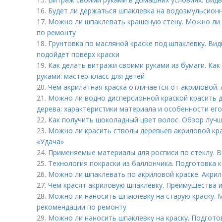
16.
Будет ли держаться шпаклевка на водоэмульсионн
17.
Можно ли шпаклевать крашеную стену. Можно ли 
по ремонту
18.
Грунтовка по масляной краске под шпаклевку. Вид
подойдет поверх краски
19.
Как делать витражи своими руками из бумаги. Как
руками: мастер-класс для детей
20.
Чем акрилатная краска отличается от акриловой.
21.
Можно ли водно дисперсионной краской красить д
дерева: характеристики материала и особенности ег
22.
Как получить шоколадный цвет волос. Обзор лучш
23.
Можно ли красить стволы деревьев акриловой кра
«Удача»
24.
Применяемые материалы для росписи по стеклу. В
25.
Технология покраски из баллончика. Подготовка к
26.
Можно ли шпаклевать по акриловой краске. Акрил
27.
Чем красят акриловую шпаклевку. Преимущества 
28.
Можно ли наносить шпаклевку на старую краску. 
рекомендации по ремонту
29.
Можно ли наносить шпаклевку на краску. Подгото