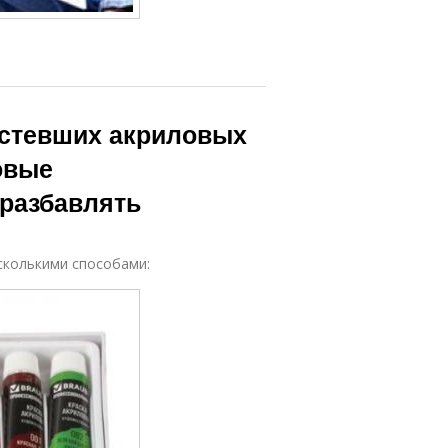
устевших акриловых
овые
 разбавлять
сколькими способами: