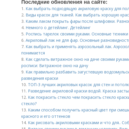
Последние обновления на сайте:
1.
Как выбрать подходящую акриловую краску для пол
2.
Виды красок для тканей. Как выбрать хорошую крас
3.
Каким лаком покрыть фары после шлифовки. Разно
4.
Немного о детейлинг. Детейлинг
5.
Роспись тарелок своими руками. Основные техники
6.
Акриловый лак не для фар. Основные разновидност
7.
Как выбрать и применять аэрозольный лак. Аэрозо
понимается
8.
Как сделать витражное окно на даче своими рукам
росписи: Витражное окно на дачу
9.
Как правильно разбавить загустевшую водоэмульси
разведения краски
10.
ТОП-3 лучших акриловых красок для стен и потолк
11.
Разведение акриловой краски водой. Краска засты
12.
Как покрасить стекло чем покрасить стекло краск
стекло?
13.
Каким способом получить красный цвет при смеш
красного и его оттенков
14.
Как рисовать акриловыми красками и что для.. 
15.
Витраж своими руками в домашних условиях. Виды