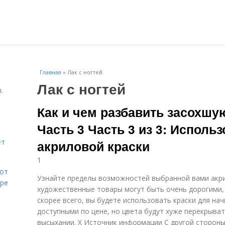
Главная
»
Лак с ногтей
Лак с ногтей
.
Как и чем разбавить засохшу
Часть 3 Часть 3 из 3: Исполь
ет
акриловой краски
1
 от
Узнайте пределы возможностей выбранной вами акр
оре
художественные товары могут быть очень дорогими, 
скорее всего, вы будете использовать краски для на
доступными по цене, но цвета будут хуже перекрыват
высыхании. X Источник информации С другой сторон