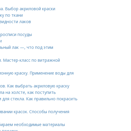
а. Выбор акриловой краски
ку по ткани
видности лаков
 росписи посуды
и
льный лак —, что под этим
и. Мастер-класс по витражной
онную краску. Применение воды для
ов. Как выбрать акриловую краску
ла на холсте, как поступить
и для стекла. Как правильно покрасить
ивании красок. Способы получения
Собираем необходимые материалы
 техники