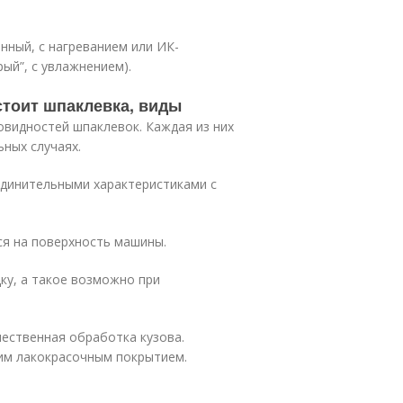
нный, с нагреванием или ИК-
рый”, с увлажнением).
остоит шпаклевка, виды
овидностей шпаклевок. Каждая из них
ьных случаях.
единительными характеристиками с
ся на поверхность машины.
ку, а такое возможно при
чественная обработка кузова.
им лакокрасочным покрытием.