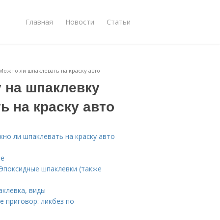
Главная
Новости
Статьи
Можно ли шпаклевать на краску авто
у на шпаклевку
ь на краску авто
жно ли шпаклевать на краску авто
ие
Эпоксидные шпаклевки (также
аклевка, виды
е приговор: ликбез по