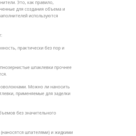
ители. Это, как правило,
аченные для создания объема и
наполнителей используются
:
ность, практически без пор и
упнозернистые шпаклевки прочнее
ся.
оволокнами. Можно ли наносить
тлевки, применяемые для заделки
бъемов без значительного
(наносятся шпателями) и жидкими