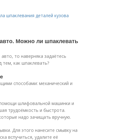
ила шпаклевания деталей кузова
 авто. Можно ли шпаклевать
 авто, то наверняка задаётесь
д тем, как шпаклевать?
е
щими способами: механический и
и помощи шлифовальной машинки и
шая трудоёмкость и быстрота.
 которые надо зачищать вручную.
ывки. Для этого нанесите смывку на
ска вспучиться, удалите её