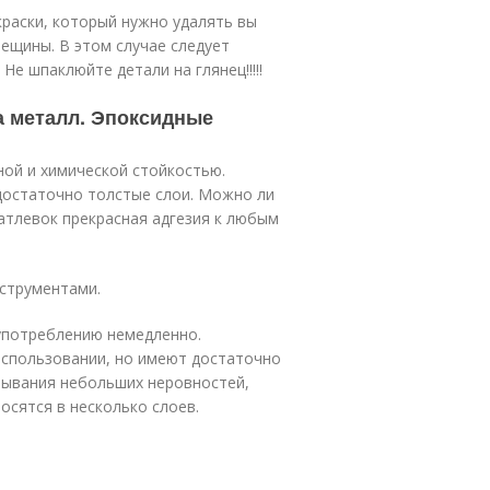
краски, который нужно удалять вы
ещины. В этом случае следует
 Не шпаклюйте детали на глянец!!!!!
а металл. Эпоксидные
ой и химической стойкостью.
 достаточно толстые слои. Можно ли
атлевок прекрасная адгезия к любым
струментами.
 употреблению немедленно.
использовании, но имеют достаточно
лывания небольших неровностей,
осятся в несколько слоев.