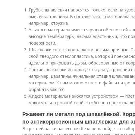
Грубые шпаклевки наносятся только, если на куз
вметены, трещины. В составе такого материала ч
например, стружка.
У такого материала имеется ряд особенностей – 
высокие температуры, весьма эластичный, что п
поверхности.
Шпаклевки со стекловолокном весьма прочные. Пр
слой твердого стеклопластика, который прекрасн
идеально прикрывать дыры, образованные от корр
Тонкие шпаклевки используются для устранения н
например, царапины. Финальная стадия шпаклева
материалом. К ним можно отнести файн и нитро ш
обрабатываются.
Жидкие материалы наносятся устройством — пист
максимально ровный слой. Чтобы она просохла до
Ржавеет ли металл под шпаклёвкой. Корр
по антикоррозионным шпатлевкам для а
В третьей части нашего ликбеза речь пойдет о выбо