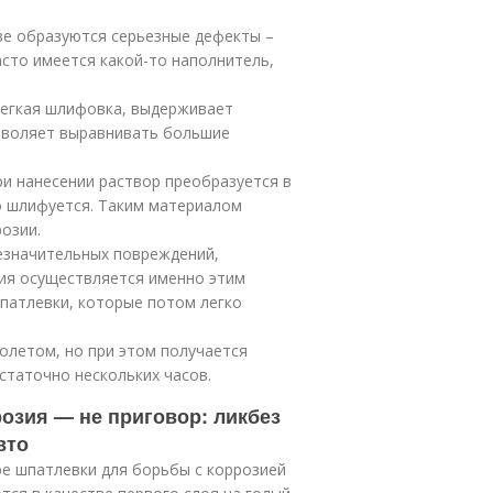
ове образуются серьезные дефекты –
асто имеется какой-то наполнитель,
легкая шлифовка, выдерживает
озволяет выравнивать большие
и нанесении раствор преобразуется в
о шлифуется. Таким материалом
озии.
езначительных повреждений,
ния осуществляется именно этим
патлевки, которые потом легко
олетом, но при этом получается
статочно нескольких часов.
озия — не приговор: ликбез
вто
ре шпатлевки для борьбы с коррозией