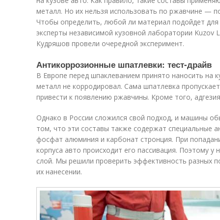
на кузове авто. Как правило, такие составы применя
металл. Но их нельзя использовать по ржавчине — п
Чтобы определить, любой ли материал подойдет для 
эксперты независимой кузовной лаборатории Kuzov 
Кудряшов провели очередной эксперимент.
Антикоррозионные шпатлевки: тест-драйв
В Европе перед шпаклеванием принято наносить на к
металл не корродировал. Сама шпатлевка пропускает 
привести к появлению ржавчины. Кроме того, адгезия
Однако в России сложился свой подход, и машины об
том, что эти составы также содержат специальные
фосфат алюминия и карбонат стронция. При попадани
корпуса авто происходит его пассивация. Поэтому у 
слой. Мы решили проверить эффективность разных п
их нанесении.