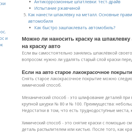
Антикоррозионные шпатлевки: тест-драйв
ски
Испытание ржавчиной
Как нанести шпаклёвку на металл. Основные прав
автомобиля
Как быстро зашпаклевать автомобиль?
ос.
Можно ли наносить краску на шпаклевку
ос и
ок
на краску авто
Если вы самостоятельно занялись шпаклёвкой своего
вопросом: нужно ли удалять старый слой краски пере
Если на авто старое лакокрасочное покрыти
Снять старое лакокрасочное покрытие можно следую
химический способ.
Механический способ - это шлифование деталей пр
крупной шкурки № 80 и № 100. Преимущества: неболь
Недостатки в том, что есть труднодоступные места,
Химический способ - это снятие краски с помощью см
деталь распылителем или кистью. После того, как кра