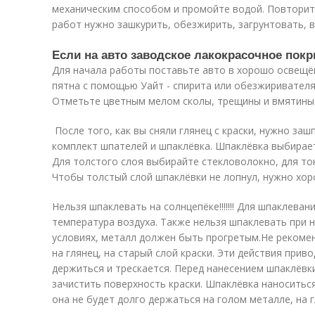
механическим способом и промойте водой. Повторите
работ нужно зашкурить, обезжирить, загрунтовать, 
Если на авто заводское лакокрасочное пок
Для начала работы поставьте авто в хорошо освещё
пятна с помощью Уайт - спирита или обезжиривателя.
Отметьте цветным мелом сколы, трещины и вмятины
После того, как вы сняли глянец с краски, нужно за
комплект шпателей и шпаклёвка. Шпаклёвка выбирает
Для толстого слоя выбирайте стекловолокно, для то
Чтобы толстый слой шпаклёвки не лопнул, нужно хо
Нельзя шпаклевать на солнцепёке!!!!!!! Для шпаклева
температура воздуха. Также нельзя шпаклевать при н
условиях, металл должен быть прогретым.Не рекомен
на глянец, на старый слой краски. Эти действия прив
держиться и трескается. Перед нанесением шпаклёвк
зачистить поверхность краски. Шпаклёвка наноситьс
она не будет долго держаться на голом металле, на г