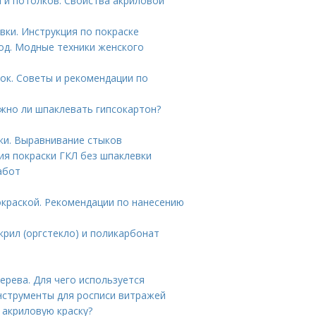
н и потолков. Свойства акриловой
вки. Инструкция по покраске
год. Модные техники женского
ок. Советы и рекомендации по
ужно ли шпаклевать гипсокартон?
ки. Выравнивание стыков
ия покраски ГКЛ без шпаклевки
абот
окраской. Рекомендации по нанесению
крил (оргстекло) и поликарбонат
рева. Для чего используется
нструменты для росписи витражей
 акриловую краску?