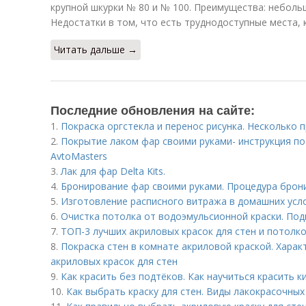
крупной шкурки № 80 и № 100. Преимущества: неболь
Недостатки в том, что есть труднодоступные места,
Читать дальше →
Последние обновления на сайте:
1.
Покраска оргстекла и перенос рисунка. Несколько
2.
Покрытие лаком фар своими руками- инструкция п
AvtoMasters
3.
Лак для фар Delta Kits.
4.
Бронирование фар своими руками. Процедура брон
5.
Изготовление расписного витража в домашних усл
6.
Очистка потолка от водоэмульсионной краски. По
7.
ТОП-3 лучших акриловых красок для стен и потолко
8.
Покраска стен в комнате акриловой краской. Хара
акриловых красок для стен
9.
Как красить без подтёков. Как научиться красить к
10.
Как выбрать краску для стен. Виды лакокрасочны