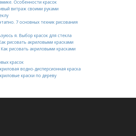
рамике. Особенности красок
сивый витраж своими руками
еклу
тапно. 7 основных техник рисования
зуюсь я. Выбор красок для стекла
Как рисовать акриловыми красками
 Как рисовать акриловыми красками
овых красок
Акриловая водно-дисперсионная краска
акриловые краски по дереву