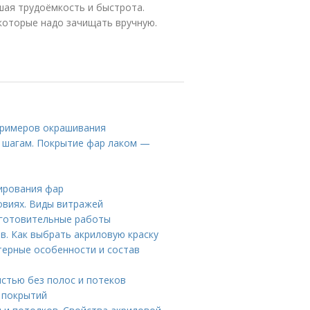
шая трудоёмкость и быстрота.
 которые надо зачищать вручную.
 примеров окрашивания
о шагам. Покрытие фар лаком —
ирования фар
овиях. Виды витражей
дготовительные работы
в. Как выбрать акриловую краску
ктерные особенности и состав
истью без полос и потеков
х покрытий