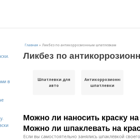
Главная
»
Ликбез по антикоррозионным шпатлевкам
Ликбез по антикоррозион
ски.
Шпатлевки для
Антикоррозионные
ами в
авто
шпатлевки
ые
Можно ли наносить краску на
у.
аски
Можно ли шпаклевать на крас
Если вы самостоятельно занялись шпаклёвкой своего