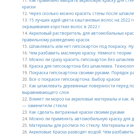
11.
Как правильно выбрать акриловую краску для сте
краски
12.
Через сколько можно красить стены после шпакле
13.
15 лучших идей цвета каштановых волос на 2022 
окрашивания коротких волос в 2022 г
14.
Акриловый растворитель для автомобильных крас
правильному разведению красок
15.
Шпаклевать или нет гипсокартон под покраску. Н
16.
Чем разбавить масляную краску. Немного теории
17.
Можно ли сразу красить гипсокартон без шпаклев
18.
Краска для гипсокартона без шпаклевки. Технолог
19.
Покраска гипсокартона своими руками. Порядок р
20.
Все о покраске гипсокартона. Выбор краски
21.
Как шпаклевать деревянные поверхности перед п
выравнивающего слоя
22.
Влияет ли мороз на акриловые материалы и как. А
— заменители стекла
23.
Как сделать витражные краски своими руками
24.
Можно ли применять автомобильную краску для де
25.
Материалы для росписи по стеклу. Материалы и и
26.
Акриловые Краски разводят водой. Чем разбавить