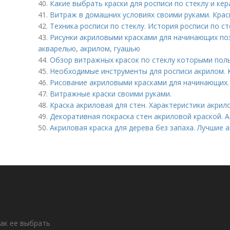
40.
Какие выбрать краски для росписи по стеклу и ке
41.
Витраж в домашних условиях своими руками. Кра
42.
Техника росписи по стеклу. История росписи по ст
43.
Рисунки акриловыми красками для начинающих поэ
акварелью, акрилом, гуашью
44.
Обзор витражных красок по стеклу которыми поль
45.
Необходимые инструменты для росписи акрилом. 
46.
Рисование акриловыми красками для начинающих.
47.
Витражные краски своими руками.
48.
Краска акриловая для стен. Характеристики акрил
49.
Декоративная покраска стен акриловой краской. 
50.
Акриловая краска для дерева без запаха. Лучшие 
как ее выбрать