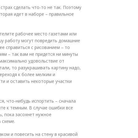
 страх сделать что-то не так. Поэтому
оторая идет в наборе – правильное
телите рабочее место газетами или
ашу работу могут повредить домашние
ее справиться с рисованием – то
аям – так вам не придется ни минуты
 максимально удовольствие от
тали, то разукрашивать картину надо,
ереходя к более мелким и
ти и оставить некоторые участки
ся, что-нибудь испортить – сначала
ите к темным. В случае ошибки все
ь, пока засохнет нужное
 схеме.
ком и повесить на стену в красивой