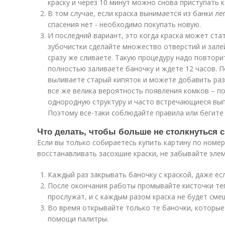
краску и через 10 минут можно снова приступать к
В том случае, если краска вынимается из банки ле
спасения нет - необходимо покупать новую.
И последний вариант, это когда краска может ст
зубочистки сделайте множество отверстий и зале
сразу же сливаете. Такую процедуру надо повторит
полностью заливаете баночку и ждете 12 часов. П
выливаете старый кипяток и можете добавить раз
все же велика вероятность появления комков – п
однородную структуру и часто встречающиеся вы
Поэтому все-таки соблюдайте правила или бегите 
Что делать, чтобы больше не столкнуться 
Если вы только собираетесь купить картину по номе
восстанавливать засохшие краски, не забывайте эле
Каждый раз закрывать баночку с краской, даже ес
После окончания работы промывайте кисточки теп
прослужат, и с каждым разом краска не будет сме
Во время открывайте только те баночки, которые
помощи палитры.