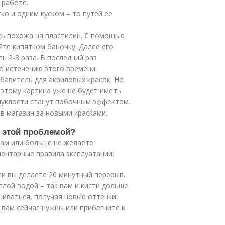
 работе.
гко и одним куском – то путей ее
ать похожа на пластилин. С помощью
йте кипятком баночку. Далее его
ь 2-3 раза. В последний раз
о истечению этого времени,
бавитель для акриловых красок. Но
оэтому картина уже не будет иметь
пуклости станут побочным эффектом.
в магазин за новыми красками.
с этой проблемой?
рам или больше не желаете
ментарные правила эксплуатации:
ли вы делаете 20 минутный перерыв.
лой водой – так вам и кисти дольше
шиваться, получая новые оттенки.
 вам сейчас нужны или прибегните к