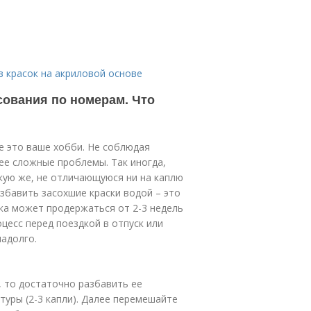
в красок на акриловой основе
сования по номерам. Что
е это ваше хобби. Не соблюдая
ее сложные проблемы. Так иногда,
такую же, не отличающуюся ни на каплю
збавить засохшие краски водой – это
ка может продержаться от 2-3 недель
оцесс перед поездкой в отпуск или
надолго.
, то достаточно разбавить ее
уры (2-3 капли). Далее перемешайте