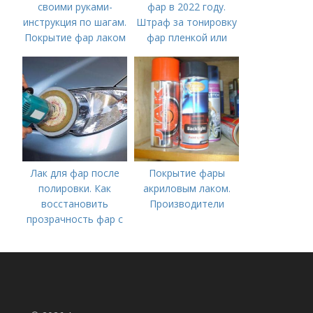
своими руками-
фар в 2022 году.
инструкция по шагам.
Штраф за тонировку
Покрытие фар лаком
фар пленкой или
— AvtoMasters
лаком: красным или
синим цветом
Лак для фар после
Покрытие фары
полировки. Как
акриловым лаком.
восстановить
Производители
прозрачность фар с
помощью лака