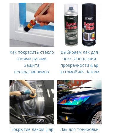
окрашивания
цапонлаком
оргстекла
Как покрасить стекло
Выбираем лак для
своими руками.
восстановления
Защита
прозрачности фар
неокрашиваемых
автомобиля. Каким
мест
лаком покрыть фары
после полировки
Покрытие лаком фар
Лак для тонировки