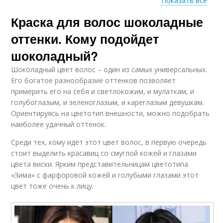
Показать все
Краска для волос шоколадные
Шоколадная
Краски для волос
карамель
оттенки. Кому подойдет
шоколадный?
Шоколадный цвет волос – один из самых универсальных.
Профессиональная
Волос в шоколадные
Его богатое разнообразие оттенков позволяет
краска
оттенки
примерить его на себя и светлокожим, и мулаткам, и
голубоглазым, и зеленоглазым, и кареглазым девушкам.
Ориентируясь на цветотип внешности, можно подобрать
наиболее удачный оттенок.
Краска для
Популярная краска
окрашивания
Среди тех, кому идет этот цвет волос, в первую очередь
стоит выделить красавиц со смуглой кожей и глазами
цвета виски. Ярким представительницам цветотипа
«Зима» с фарфоровой кожей и голубыми глазами этот
Шоколадный оттенок
Шоколадный фондан
цвет тоже очень к лицу.