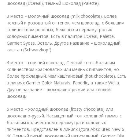
шоколад (L’Oreal), тёмный шоколад (Palette).
3 место – молочный шоколад (milk chocolate). Более
нежный и розоватый оттенок, чем шоколад, с большим
количеством розовых, бежевых и перламутровых
холодных пиментов. Есть в палитре L’Oreal, Palette,
Garnier; Syoss, Эстель. Другое название – шоколадный
каштан (Schwarzkopf).
4 место – горячий шоколад. Тёплый тон с большим
количеством красноватых или медных пигментов, но
более прохладный, чем каштановый (hot chocolate). Есть
в линиях Garnier Color Naturals, Faberlic, а также Wella.
Другое название – шоколадно-рыжий или тёплый
шоколад.
5 место – холодный шоколад (frosty chocolate) или
шоколадно-русый. Насыщенный тон холодной гаммы с
большим количеством перламутра и холодных
пигментов. Представлен в линиях Igora Absolutes New 6-
60 Темный русый шоколадный натуральный, Garnier Olia