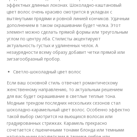
эффектных длинных локонах. Шоколадно-каштановый
цвет волос очень красиво смотрится в укладках с
вытянутыми прядями и ровной линией кончиков. Удачным
дополнением в таком окрашивании будет челка. Этот
элемент можно сделать прямой формы или треугольным
углом по центру лба. Стилисты акцентируют
актуальность густых и удлиненных челок. А
незаурядности всему образу добавит четки прямой или
зигзагообразный пробор.
Светло-шоколадный цвет волос
Если ваш основной стиль отвечает романтическому
женственному направлению, то актуальным решением
для вас будет окрашивание в светлые теплые тона.
Модным трендом последних нескольких сезонов стал
шоколадно-карамельный цвет волос. Особенно эффектно
такой выбор смотрится на вьющихся волосах или
градуированных стрижках. Карамель прекрасно
сочетается с пшеничными тонами блонда или темными
натуральными расцветками в технике омбре или