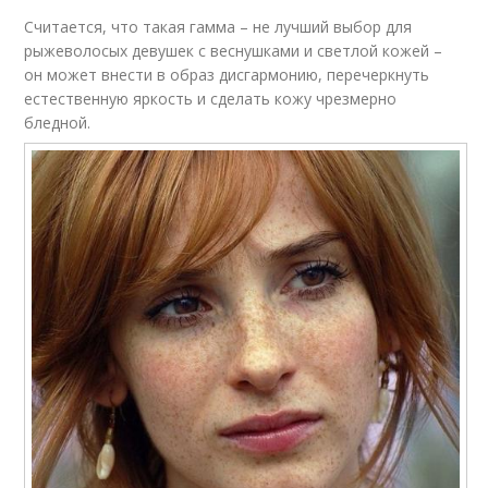
Считается, что такая гамма – не лучший выбор для
рыжеволосых девушек с веснушками и светлой кожей –
он может внести в образ дисгармонию, перечеркнуть
естественную яркость и сделать кожу чрезмерно
бледной.