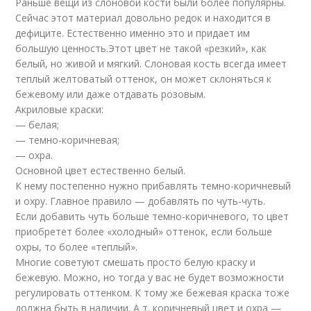
Раньше вещи из слоновой кости были более популярны.
Сейчас этот материал довольно редок и находится в
дефиците. Естественно именно это и придает им
большую ценность.Этот цвет не такой «резкий», как
белый, но живой и мягкий. Слоновая кость всегда имеет
теплый желтоватый оттенок, он может склоняться к
бежевому или даже отдавать розовым.
Акриловые краски:
— белая;
— темно-коричневая;
— охра.
Основной цвет естественно белый.
К нему постепенно нужно прибавлять темно-коричневый
и охру. Главное правило — добавлять по чуть-чуть.
Если добавить чуть больше темно-коричневого, то цвет
приобретет более «холодный» оттенок, если больше
охры, то более «теплый».
Многие советуют смешать просто белую краску и
бежевую. Можно, но тогда у вас не будет возможности
регулировать оттенком. К тому же бежевая краска тоже
должна быть в наличии. А т. коричневый цвет и охра —