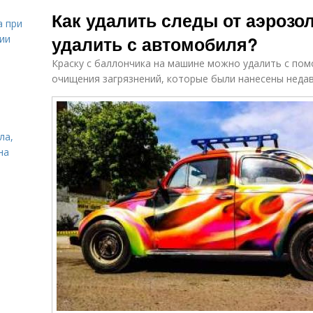
Краска с кузова
аэрозольной
Как удалить следы от аэрозол
краски
а при
удалить с автомобиля?
ии
Краску с баллончика на машине можно удалить с по
очищения загрязнений, которые были нанесены недав
ла,
на