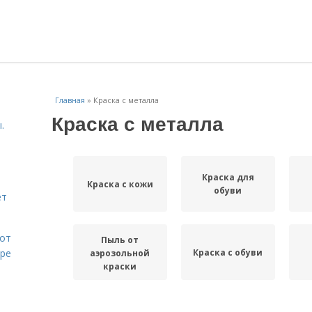
Главная
»
Краска с металла
Краска с металла
.
Краска для
Краска с кожи
обуви
ет
 от
Пыль от
Краска с обуви
оре
аэрозольной
краски
Автомобиль от