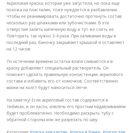
Акриловая краска, которая уже загустела, но пока еще
похожа на пластилин, тоже нуждается в разбавлении.
Чтобы ее реанимировать достаточно проткнуть состав
несколько раз шпажками или зубочистками. В эти
отверстия залить кипячёную воду и тут же слить ее.
Повторить так нужно 3-4 раза. При заливании воды в
последний раз, баночку закрывают крышкой и оставляют
на 12 часов.
По истечении времени остатки влаги сливаются и в
краску добавляют специальный растворитель. Он
поможет сделать правильную консистенцию акрилового
состава и избавить его от комочков. Соответственно
мазки на холст будут наноситься легче.
На заметку! Если акриловый состав содержится в
тюбиках, и он засох, извлечь его простым надавливанием
будет проблематично. Необходимо раскрыть тубу с
обратной стороны или же разрезать по шву.
Категории:
Краска для картин
,
Краска в банке
,
Краски для