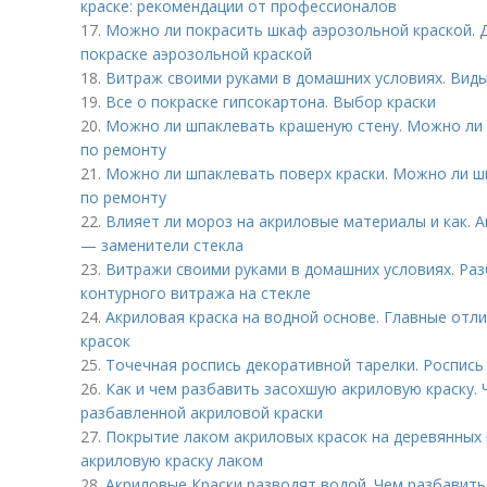
краске: рекомендации от профессионалов
17.
Можно ли покрасить шкаф аэрозольной краской. 
покраске аэрозольной краской
18.
Витраж своими руками в домашних условиях. Виды
19.
Все о покраске гипсокартона. Выбор краски
20.
Можно ли шпаклевать крашеную стену. Можно ли 
по ремонту
21.
Можно ли шпаклевать поверх краски. Можно ли ш
по ремонту
22.
Влияет ли мороз на акриловые материалы и как. А
— заменители стекла
23.
Витражи своими руками в домашних условиях. Ра
контурного витража на стекле
24.
Акриловая краска на водной основе. Главные отл
красок
25.
Точечная роспись декоративной тарелки. Роспись
26.
Как и чем разбавить засохшую акриловую краску. Ч
разбавленной акриловой краски
27.
Покрытие лаком акриловых красок на деревянных
акриловую краску лаком
28.
Акриловые Краски разводят водой. Чем разбавить