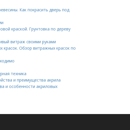
ревесины. Как покрасить дверь под
ии
овой краской. Грунтовка по дереву
сивый витраж своими руками
х красок. Обзор витражных красок по
бходимо
рная техника
ойства и преимущества акрила
тва и особенности акриловых