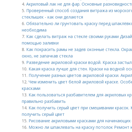
4.
Акриловый лак не для фар. Основные разновидност
5.
Проверенный способ создания витража из морского
стеклышек - как они делаются
6.
Обязательно ли грунтовать краску перед шпаклёвко
необходима
7.
Как сделать витраж на стекле своими руками Диза
помощью заливки
8.
Как покрасить рамы не задев оконные стекла. Окра
окно, не запачкав стекла
9.
Разведение акриловой краски водой. Краска застыла
10.
Какая краска лучше для стен. Краски на водной ос
11.
Получение разных цветов акриловой краски. Акри
12.
Чем изменить цвет белой акриловой краске. Особ
красками
13.
Как пользоваться разбавителем для акриловых кра
правильно разбавить
14.
Как получить серый цвет при смешивании красок.
получить серый цвет
15.
Рисование акриловыми красками для начинающих 
16.
Можно ли шпаклевать на краску потолок Ремонт 