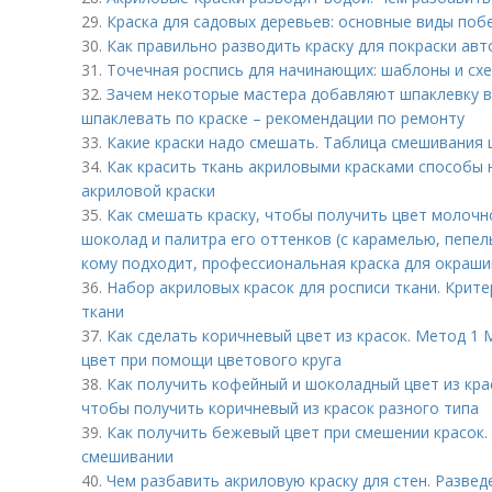
29.
Краска для садовых деревьев: основные виды поб
30.
Как правильно разводить краску для покраски авт
31.
Точечная роспись для начинающих: шаблоны и сх
32.
Зачем некоторые мастера добавляют шпаклевку в 
шпаклевать по краске – рекомендации по ремонту
33.
Какие краски надо смешать. Таблица смешивания 
34.
Как красить ткань акриловыми красками способы 
акриловой краски
35.
Как смешать краску, чтобы получить цвет молоч
шоколад и палитра его оттенков (с карамелью, пепел
кому подходит, профессиональная краска для окраши
36.
Набор акриловых красок для росписи ткани. Крит
ткани
37.
Как сделать коричневый цвет из красок. Метод 1 
цвет при помощи цветового круга
38.
Как получить кофейный и шоколадный цвет из кра
чтобы получить коричневый из красок разного типа
39.
Как получить бежевый цвет при смешении красок.
смешивании
40.
Чем разбавить акриловую краску для стен. Разве