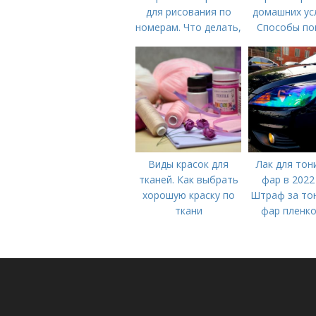
для рисования по
домашних ус
номерам. Что делать,
Способы по
если засохли краски?
Виды красок для
Лак для тон
тканей. Как выбрать
фар в 2022 
хорошую краску по
Штраф за то
ткани
фар пленко
лаком: крас
синим цв