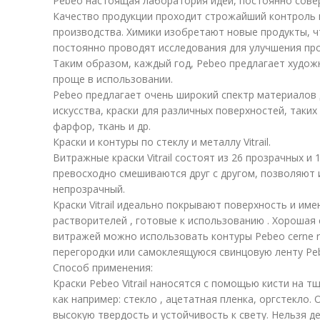
Pebeo настоящая лаборатория идей, постоянно сов
Качество продукции проходит строжайший контроль 
производства. Химики изобретают новые продукты, 
постоянно проводят исследования для улучшения про
Таким образом, каждый год, Pebeo предлагает худож
проще в использовании.
Pebeo предлагает очень широкий спектр материалов
искусства, краски для различных поверхностей, таких 
фарфор, ткань и др.
Краски и контуры по стеклу и металлу Vitrail.
Витражные краски Vitrail состоят из 26 прозрачных и
превосходно смешиваются друг с другом, позволяют 
непрозрачный.
Краски Vitrail идеально покрывают поверхность и име
растворителей , готовые к использованию . Хорошая 
витражей можно использовать контуры Pebeo cerne r
перегородки или самоклеящуюся свинцовую ленту Pe
Способ применения:
Краски Pebeo Vitrail наносятся с помощью кисти на 
как например: стекло , ацетатная пленка, оргстекло
высокую твердость и устойчивость к свету. Нельзя 