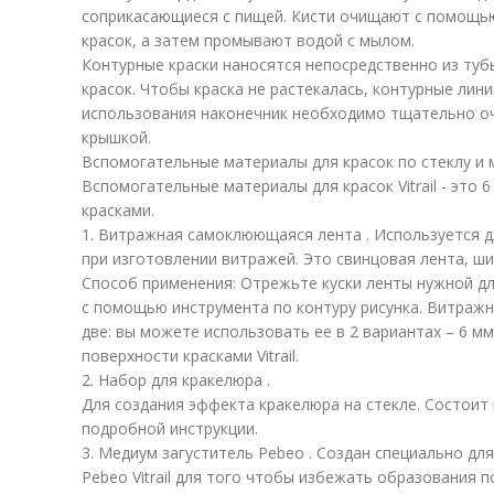
соприкасающиеся с пищей. Кисти очищают с помощью
красок, а затем промывают водой с мылом.
Контурные краски наносятся непосредственно из туб
красок. Чтобы краска не растекалась, контурные лин
использования наконечник необходимо тщательно оч
крышкой.
Вспомогательные материалы для красок по стеклу и ме
Вспомогательные материалы для красок Vitrail - это 
красками.
1. Витражная самоклюющаяся лента . Используется 
при изготовлении витражей. Это свинцовая лента, ши
Способ применения: Отрежьте куски ленты нужной д
с помощью инструмента по контуру рисунка. Витражн
две: вы можете использовать ее в 2 вариантах – 6 м
поверхности красками Vitrail.
2. Набор для кракелюра .
Для создания эффекта кракелюра на стекле. Состоит 
подробной инструкции.
3. Медиум загуститель Pebeo . Создан специально д
Pebeo Vitrail для того чтобы избежать образования 