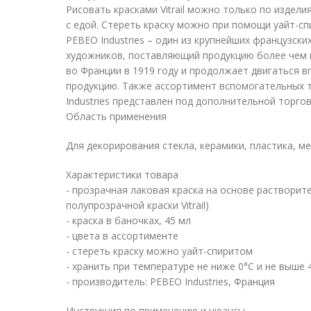
Рисовать красками Vitrail можно только по издел
с едой. Стереть краску можно при помощи уайт-сп
PEBEO Industries – один из крупнейших французск
художников, поставляющий продукцию более чем в
во Франции в 1919 году и продолжает двигаться 
продукцию. Также ассортимент вспомогательных 
Industries представлен под дополнительной торго
Область применения
Для декорирования стекла, керамики, пластика, ме
Характеристики товара
- прозрачная лаковая краска на основе растворите
полупрозрачной краски Vitrail)
- краска в баночках, 45 мл
- цвета в ассортименте
- стереть краску можно уайт-спиритом
- хранить при температуре не ниже 0°C и не выше 
- производитель: PEBEO Industries, Франция
Инструкция по применению и нюансы