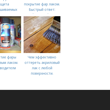
ащита
покрытие фар лаком.
ашиваемых
Быстрый ответ:
мест
Какой пленкой лучше
бронировать фары?
тие фары
Чем эффективно
вым лаком.
оттереть акриловый
водители
лак с любой
поверхности.
Повторное
нанесение лакового
покрытия