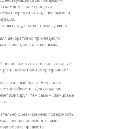
ершенствующая свою продукцию.
на каждом этапе процесса
чтобы опережать ожидания рынка и
дукции.
никам продукты, которые лучше и
 для декоративно-прикладного
как стекло, металл, керамика,
 10 непрозрачных оттенков, которые
играть на контрастах прозрачный/
ют глянцевый блеск. На основе
светостойкость . Для создания
elief имитируя, тем самым свинцовые
beo.
тщательно обезжиренную поверхность,
. Окрашенная поверхность имеет
декорировать предметы