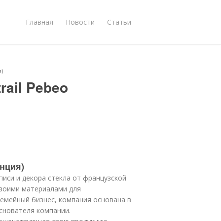
Главная
Новости
Статьи
я)
rail Pebeo
анция)
иси и декора стекла от французской
своими материалами для
семейный бизнес, компания основана в
основателя компании.