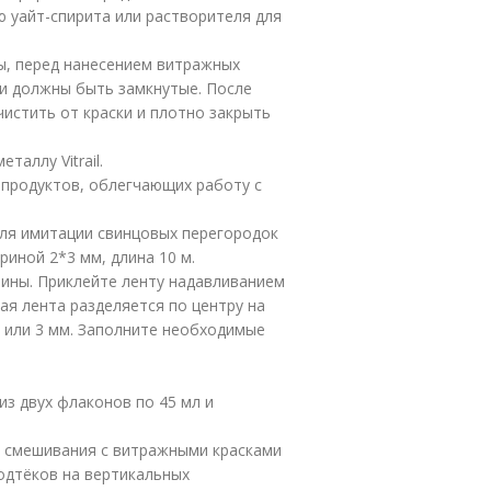
 уайт-спирита или растворителя для
ы, перед нанесением витражных
ии должны быть замкнутые. После
истить от краски и плотно закрыть
таллу Vitrail.
6 продуктов, облегчающих работу с
для имитации свинцовых перегородок
риной 2*3 мм, длина 10 м.
лины. Приклейте ленту надавливанием
ая лента разделяется по центру на
м или 3 мм. Заполните необходимые
из двух флаконов по 45 мл и
ля смешивания с витражными красками
подтёков на вертикальных