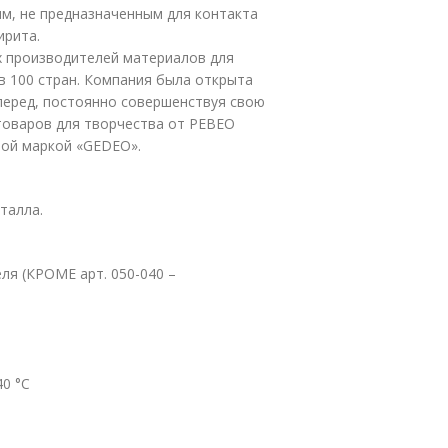
иям, не предназначенным для контакта
ирита.
их производителей материалов для
 100 стран. Компания была открыта
вперед, постоянно совершенствуя свою
товаров для творчества от PEBEO
вой маркой «GEDEO».
талла.
ля (КРОМЕ арт. 050-040 –
40 °C