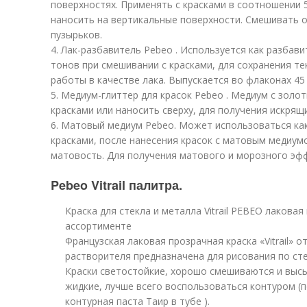
поверхностях. Применять с красками в соотношении 
наносить на вертикальные поверхности. Смешивать 
пузырьков.
4. Лак-разбавитель Pebeo . Используется как разбав
тонов при смешивании с красками, для сохранения те
работы в качестве лака. Выпускается во флаконах 45 
5. Медиум-глиттер для красок Pebeo . Медиум с зол
красками или наносить сверху, для получения искрящ
6. Матовый медиум Pebeo. Может использоваться как
красками, после нанесения красок с матовым медиум
матовость. Для получения матового и морозного эфф
Pebeo Vitrail палитра.
Краска для стекла и металла Vitrail PEBEO лаковая
ассортименте
Французская лаковая прозрачная краска «Vitrail» 
растворителя предназначена для рисования по стек
Краски светостойкие, хорошо смешиваются и высых
жидкие, лучше всего воспользоваться контуром (
контурная паста Таир в тубе ).