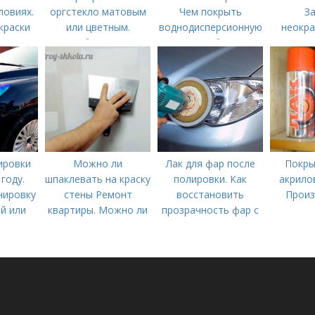
ловиях.
оргстекло матовым
Чем покрыть
З
краски
или цветным.
воднодисперсионную
неокр
Способы покраски
краску, чтобы она не
пачкалась?
ировки
Можно ли
Лак для фар после
Покры
году.
шпаклевать на краску
полировки. Как
акрило
нировку
стены Ремонт
восстановить
Произ
й или
квартиры. Можно ли
прозрачность фар с
ным или
шпаклевать по
помощью лака
етом
краске –
рекомендации по
ремонту