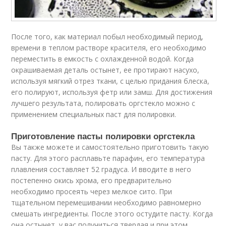
После того, как материал побыл необходимый период,
времени в теплом растворе красителя, его необходимо
переместить в емкость с охлажденной водой. Когда
окрашиваемая деталь остынет, ее протирают насухо,
используя мягкий отрез ткани, с целью придания блеска,
его полируют, используя фетр или замш. Для достижения
лучшего результата, полировать оргстекло можно с
применением специальных паст для полировки.
Приготовление пасты полировки оргстекла
Вы также можете и самостоятельно приготовить такую
пасту. Для этого расплавьте парафин, его температура
плавления составляет 52 градуса. И вводите в него
постепенно окись хрома, его предварительно
необходимо просеять через мелкое сито. При
тщательном перемешивании необходимо равномерно
смешать ингредиенты. После этого остудите пасту. Когда
она остынет, у вас получиться твердая и при этом