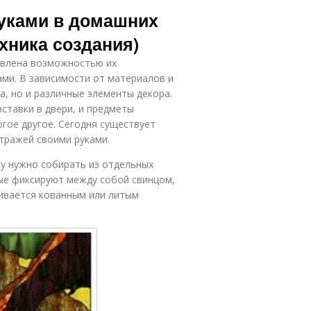
Витраж с
Комбинированный
руками в домашних
помощью
витраж
хника создания)
овлена возможностью их
Рам для
Волшебные
пленочного
ми. В зависимости от материалов и
витражи
витража
а, но и различные элементы декора.
вставки в двери, и предметы
гое другое. Сегодня существует
Сказочные
Витраж из
тражей своими руками.
витражи
жидкого стекла
зу нужно собирать из отдельных
ые фиксируют между собой свинцом,
ивается кованным или литым