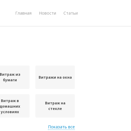
Главная
Новости
Статьи
Витраж из
Витражи на окна
бумаги
Витраж в
Витраж на
домашних
стекле
условиях
Показать все