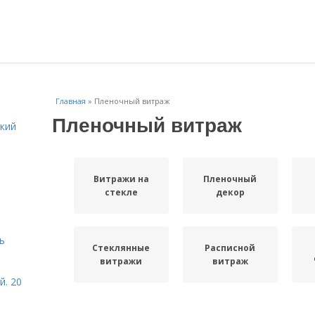
Главная
»
Пленочный витраж
Пленочный витраж
кий
Витражи на
Пленочный
стекле
декор
ь
Стеклянные
Расписной
витражи
витраж
й. 20
Витражи в