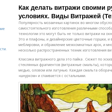
Классические
домашних
Как делать витражи своими 
витражи
условиях
условиях. Виды Витражей (Те
Популярность мозаичных картинок во многом обусл
Технология для
Английские
самостоятельного изготовления различными способа
ние
витражей
витражи
технологии это могут быть не только витражи на окн
Это и плафоны, и дизайнерские цветочные горшки, и 
меблировки, и обрамление межкомнатных арок, и мно
сти.
Контурный
несколько распространенных техник изготовления ви
Витраж на окне
витраж
Классика витражного дела это пайка . Сюжет по эски
стеклянных фрагментов (витражные смальты), котор
медью, оловом или латунью. Каждая смальта оборач
Самодельные
Красивый
«шнурком» и спаивается с остальными.
витражи
витраж