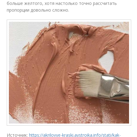
больше желтого, хотя настолько точно рассчитать
пропорции довольно сложно.
Источник:
https://akrilovye-kraski.aystroika.info/stati/kak-