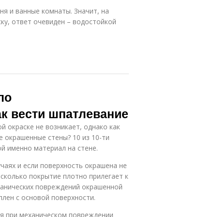
я и ванные комнаты. Значит, на
ску, ответ очевиден – водостойкой
по
ак вести шпатлевание
й окраске не возникает, однако как
е окрашенные стены? 10 из 10-ти
ой именно материал на стене.
учаях и если поверхность окрашена не
сколько покрытие плотно прилегает к
еханических повреждений окрашенной
плен с основой поверхности.
ся при механическом повреждении