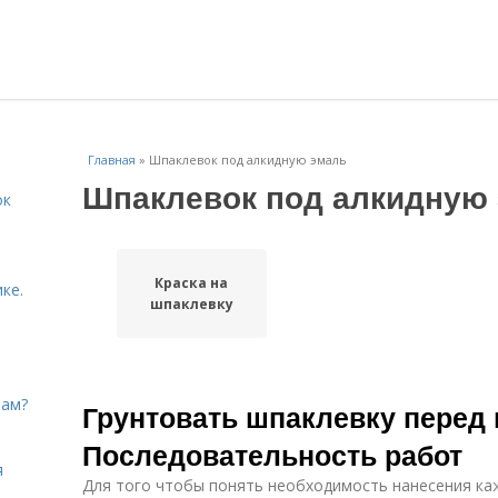
Главная
»
Шпаклевок под алкидную эмаль
Шпаклевок под алкидную
ок
Краска на
ке.
шпаклевку
рам?
Грунтовать шпаклевку перед
о
Последовательность работ
я
Для того чтобы понять необходимость нанесения ка