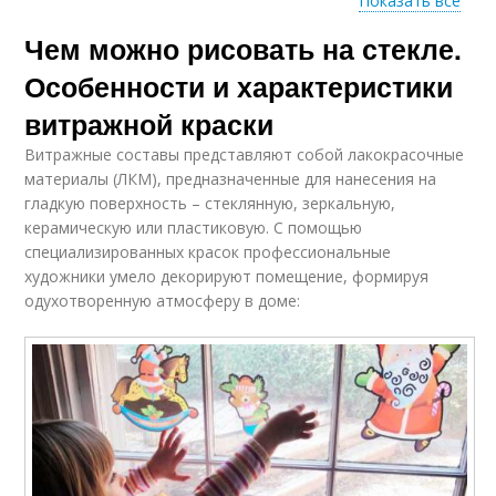
Показать все
Чем можно рисовать на стекле.
Рисунки на окне
Рисунки на новый год
Особенности и характеристики
витражной краски
Витражные составы представляют собой лакокрасочные
Год на окна
Лёгкие рисунки
материалы (ЛКМ), предназначенные для нанесения на
гладкую поверхность – стеклянную, зеркальную,
керамическую или пластиковую. С помощью
специализированных красок профессиональные
художники умело декорируют помещение, формируя
Окна к новому году
Гуашь на окнах
одухотворенную атмосферу в доме:
Трафареты на окна
Рисунки на стекле