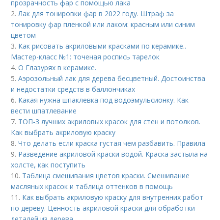
прозрачность фар с помощью лака
2.
Лак для тонировки фар в 2022 году. Штраф за
тонировку фар пленкой или лаком: красным или синим
цветом
3.
Как рисовать акриловыми красками по керамике..
Мастер-класс №1: точеная роспись тарелок
4.
О Глазурях в керамике.
5.
Аэрозольный лак для дерева бесцветный. Достоинства
и недостатки средств в баллончиках
6.
Какая нужна шпаклевка под водоэмульсионку. Как
вести шпатлевание
7.
ТОП-3 лучших акриловых красок для стен и потолков.
Как выбрать акриловую краску
8.
Что делать если краска густая чем разбавить. Правила
9.
Разведение акриловой краски водой. Краска застыла на
холсте, как поступить
10.
Таблица смешивания цветов краски. Смешивание
масляных красок и таблица оттенков в помощь
11.
Как выбрать акриловую краску для внутренних работ
по дереву. Ценность акриловой краски для обработки
деталей из дерева