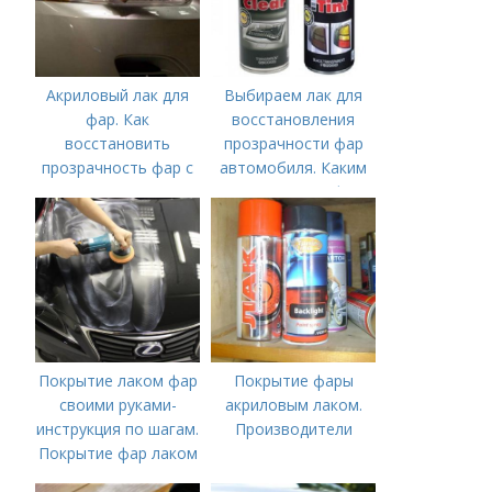
Акриловый лак для
Выбираем лак для
фар. Как
восстановления
восстановить
прозрачности фар
прозрачность фар с
автомобиля. Каким
помощью лака
лаком покрыть фары
после полировки
Покрытие лаком фар
Покрытие фары
своими руками-
акриловым лаком.
инструкция по шагам.
Производители
Покрытие фар лаком
— AvtoMasters