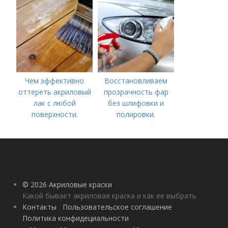
Чем эффективно
Восстановливаем
оттереть акриловый
прозрачность фар
лак с любой
без шлифовки и
поверхности.
полировки.
Повторное
Полировка фар
нанесение лакового
мелкообразивной
покрытия
наждачной бумагой
© 2026 Акриловые краски
Какой бывает акриловая краска и как ее выбрать
Контакты
Пользовательское соглашение
Политика конфидециальности