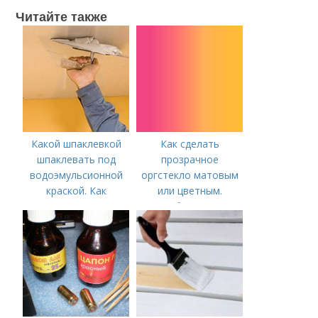
Читайте также
Какой шпаклевкой
Как сделать
шпаклевать под
прозрачное
водоэмульсионной
оргстекло матовым
краской. Как
или цветным.
правильно
Способы покраски
зашпаклевать
потолок под
покраску