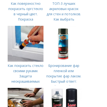
Как поверхностно
ТОП-3 лучших
покрасить оргстекло
акриловых красок
в черный цвет.
для стен и потолков.
Покраска
Как выбрать
цапонлаком
акриловую краску
Как покрасить стекло
Бронирование фар
своими руками.
пленкой или
Защита
покрытие фар лаком.
неокрашиваемых
Быстрый ответ:
мест
Какой пленкой лучше
бронировать фары?