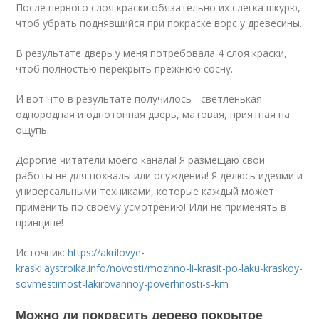
После первого слоя краски обязательно их слегка шкурю,
чтоб убрать поднявшийся при покраске ворс у древесины.
В результате дверь у меня потребовала 4 слоя краски,
чтоб полностью перекрыть прежнюю сосну.
И вот что в результате получилось - светленькая
однородная и однотонная дверь, матовая, приятная на
ощупь.
Дорогие читатели моего канала! Я размещаю свои
работы не для похвалы или осуждения! Я делюсь идеями и
универсальными техниками, которые каждый может
применить по своему усмотрению! Или не применять в
принципе!
Источник:
https://akrilovye-
kraski.aystroika.info/novosti/mozhno-li-krasit-po-laku-kraskoy-
sovmestimost-lakirovannoy-poverhnosti-s-km
Можно ли покрасить дерево покрытое