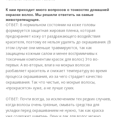
К нам приходит много вопросов о тонкостях домашней
окраски волос. Мы решили ответить на самые
животрепещущие.
ОТВЕТ: В нормальном состоянии на коже головы
формируется защитная жировая пленка, которая
предохраняет кожу от раздражающего воздействия
красителя, поэтому ее нельзя удалять до окрашивания. (В
этом случае они меньше травмируются, так как
защищены кожным салом и менее восприимчивы к
токсичным компонентам красок для волос) Это во-
первых. А во-вторых, влага на мокрых волосах
разбавляет краситель и снижает температуру во время
процесса окрашивания, из-за чего страдает качество
окрашивания. Так что чистые, но мокрые волосы,
«прокрасятся» хуже, а не лучше сухих.
ОТВЕТ: Почти всегда, за исключением тех редких случаев,
когда волосы очень грязные, смывать средства для
укладки перед окрашиванием не нужно, так как краска
уже содержит шампунь. Пену и лак для волос можно