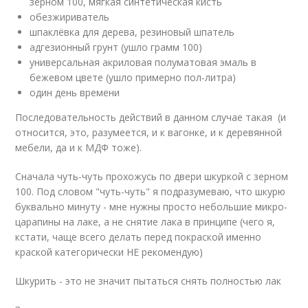
зерном 100, мягкая синтетическая кисть
обезжириватель
шпаклёвка для дерева, резиновый шпатель
адгезионный грунт (ушло грамм 100)
универсальная акриловая полуматовая эмаль в
бежевом цвете (ушло примерно пол-литра)
один день времени
Последовательность действий в данном случае такая (и
относится, это, разумеется, и к вагонке, и к деревянной
мебели, да и к МДФ тоже).
Сначала чуть-чуть прохожусь по двери шкуркой с зерном
100. Под словом "чуть-чуть" я подразумеваю, что шкурю
буквально минуту - мне нужны просто небольшие микро-
царапины на лаке, а не снятие лака в принципе (чего я,
кстати, чаще всего делать перед покраской именно
краской категорически НЕ рекомендую)
Шкурить - это не значит пытаться снять полностью лак