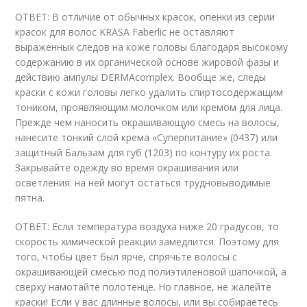
ОТВЕТ: В отличие от обычных красок, опенки из серии
красок для волос KRASA Faberlic не оставляют
выраженных следов на коже головы благодаря высокому
содержанию в их органической основе жировой фазы и
действию ампулы DERMAcomplex. Вообще же, следы
краски с кожи головы легко удалить спиртосодержащим
тоником, проявляющим молочком или кремом для лица.
Прежде чем наносить окрашивающую смесь на волосы,
нанесите тонкий слой крема «Суперпитание» (0437) или
защитный Бальзам для губ (1203) по контуру их роста.
Закрывайте одежду во время окрашивания или
осветления: на ней могут остаться трудновыводимые
пятна.
ОТВЕТ: Если температура воздуха ниже 20 градусов, то
скорость химической реакции замедлится. Поэтому для
того, чтобы цвет был ярче, спрячьте волосы с
окрашивающей смесью под полиэтиленовой шапочкой, а
сверху намотайте полотенце. Но главное, не жалейте
краски! Если у вас длинные волосы, или вы собираетесь