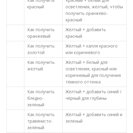
Как получить
Красный + белый для
красный
осветления, жёлтый, чтобы
получить оранжево-
красный
Как получить
Жёлтый + добавить
оранжевый
красный
Как получить
Жёлтый + капля красного
золотой
или коричневого
Как получить
Жёлтый + белый для
жёлтый
осветления, красный или
коричневый для получения
тёмного оттенка
Как получить
Жёлтый + добавить синий /
бледно-
чёрный для глубины
зелёный
Как получить
Жёлтый + добавить синий и
травянисто-
зелёный
зелёный