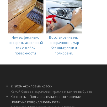
Чем эффективно
Восстановливаем
оттереть акриловый
прозрачность фар
лак с любой
без шлифовки и
поверхности.
полировки.
Повторное
Полировка фар
нанесение лакового
мелкообразивной
покрытия
наждачной бумагой
© 2026 Акриловые краски
Какой бывает акриловая краска и как ее выбрать
Контакты
Пользовательское соглашение
Политика конфидециальности