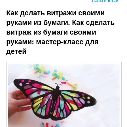
Показать все
Как делать витражи своими
Бумага для витража
Витраж на бумаге
руками из бумаги. Как сделать
витраж из бумаги своими
руками: мастер-класс для
детей