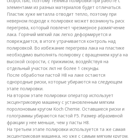
скоростью, поэтому техника полировки при работе с
элементами из разных материалов будет отличаться.
Пластик хуже металла отводит тепло, поэтому при
неверном подходе к полировке может возникнуть риск
перегрева, который повлечет чрезмерное размягчение
лака. Горячий мягкий лак легко деформируется и
повреждается, в итоге утрачивается контроль над
полировкой. Во избежание перегрева лака на пластике
необходимо выполнять полировку с вращением круга на
высокой скорости, с прижимом, воздействуя на
отдельный участок лкп не более 1 секунды.
После обработки пастой H8 на лаке остаются
однородные риски, которые убираются на следующем
этапе полировки.
На втором этапе полировки оператор использует
эксцентриковую машинку с установленным мягким
поролоновым кругом Koch Chemie. Оставшиеся риски и
голограммы убираются пастой F5. Размер абразивной
фракции у нее меньше, чем у пасты H8.
На третьем этапе полировки используется та же самая
эксцентриковая машинка, но уже с самым мягким кругом.