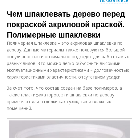
Показать все
Чем шпаклевать дерево перед
Требования к
Шпаклевок по дереву
шпаклевке
покраской акриловой краской.
Полимерные шпаклевки
Полимерная шпаклевка – это акриловая шпаклевка по
Шпатлевка по дереву
Шпаклёвки по дереву
дереву. Данные материалы также пользуются большой
популярностью и оптимально подходят для работ самых
разных видов. Это можно легко объяснить высокими
эксплуатационными характеристиками – долговечностью,
характеристиками эластичности, отсутствием усадки.
Шпаклёвка для
Шпаклёвка по дереву
дерева
За счет того, что состав создан на базе полимеров, а
также пластификаторов, эти шпаклевки по дереву
применяют для отделки как сухих, так и влажных
помещений.