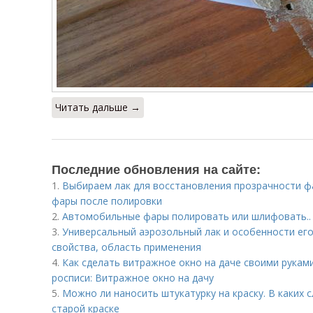
Читать дальше →
Последние обновления на сайте:
1.
Выбираем лак для восстановления прозрачности ф
фары после полировки
2.
Автомобильные фары полировать или шлифовать.. 
3.
Универсальный аэрозольный лак и особенности его
свойства, область применения
4.
Как сделать витражное окно на даче своими рукам
росписи: Витражное окно на дачу
5.
Можно ли наносить штукатурку на краску. В каких 
старой краске