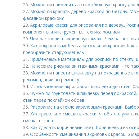
26.
Можно ли применять автомобильную краску для де
27.
Можно ли красить дерево краской по бетону. Мо
фасадной краской?
28.
Акриловые краски для рисования по дереву.. Роспи
компоненты и инструменты, техника росписи
29.
Чем растворить акриловую эмаль. Чем развести а
30.
Как покрасить мебель аэрозольной краской. Как 
преобразить старую мебель
31.
Применяемые материалы для росписи по стеклу. В
32.
Нанесение рисунка винтажными красками. Что так
33.
Можно ли нанести шпаклевку на покрашенные сте
рекомендации по ремонту
34.
Использование акриловой шпаклевки для стен. Ха
35.
Нужно ли грунтовать шпаклевку перед покраской
стен перед поклейкой обоев
36.
Рисование на стекле акриловыми красками. Выбор
37.
Как правильно смешать краски, чтобы получить к
смешать тона
38.
Как сделать коричневый цвет. Коричневый из осн
39.
Особенности смешивания акриловых красок. 6 март