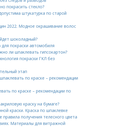
 без следов и разводов
ьно покрасить стекло?
 допустима штукатурка по старой
щин 2022. Модное окрашивание волос
ойдет шоколадный?
а для покраски автомобиля
ужно ли шпаклевать гипсокартон?
хнология покраски ГКЛ без
ительный этап
шпаклевать по краске – рекомендации
вать по краске – рекомендации по
акриловую краску на бумаге?
ной краски. Краска по шпаклевке
е правила получения телесного цвета
виях. Материалы для витражной