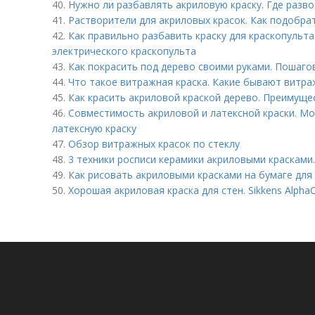
40.
Нужно ли разбавлять акриловую краску. Где разво
41.
Растворители для акриловых красок. Как подобра
42.
Как правильно разбавить краску для краскопульта.
электрического краскопульта
43.
Как покрасить под дерево своими руками. Пошаго
44.
Что такое витражная краска. Какие бывают витра
45.
Как красить акриловой краской дерево. Преимуще
46.
Совместимость акриловой и латексной краски. Мо
латексную краску
47.
Обзор витражных красок по стеклу
48.
3 техники росписи керамики акриловыми красками.
49.
Как рисовать акриловыми красками на бумаге дл
50.
Хорошая акриловая краска для стен. Sikkens Alpha