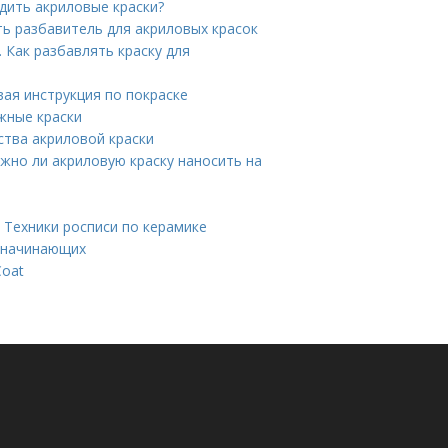
дить акриловые краски?
ть разбавитель для акриловых красок
 Как разбавлять краску для
вая инструкция по покраске
жные краски
ства акриловой краски
жно ли акриловую краску наносить на
 Техники росписи по керамике
я начинающих
Coat