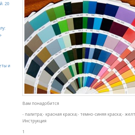
й. 20
лу:
ь
еты и
Вам понадобится
- палитра;- красная краска;- темно-синяя краска;- жел
Инструкция
1