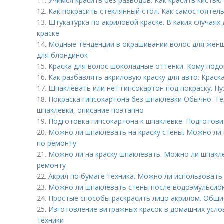
11.
Учимся красить без разводов. Как красить кистью
12.
Как покрасить стеклянный стол. Как самостоятел
13.
Штукатурка по акриловой краске. В каких случаях
краске
14.
Модные тенденции в окрашивании волос для жен
для блондинок
15.
Краска для волос шоколадные оттенки. Кому под
16.
Как разбавлять акриловую краску для авто. Краск
17.
Шпаклевать или нет гипсокартон под покраску. Н
18.
Покраска гипсокартона без шпаклевки Обычно. Те
шпаклевки, описание поэтапно
19.
Подготовка гипсокартона к шпаклевке. Подготов
20.
Можно ли шпаклевать на краску стены. Можно ли 
по ремонту
21.
Можно ли на краску шпаклевать. Можно ли шпакле
ремонту
22.
Акрил по бумаге техника. Можно ли использовать 
23.
Можно ли шпаклевать стены после водоэмульсион
24.
Простые способы раскрасить лицо акрилом. Общи
25.
Изготовление витражных красок в домашних усло
техники