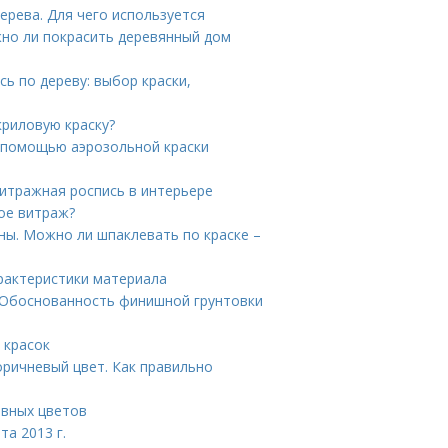
рева. Для чего используется
жно ли покрасить деревянный дом
сь по дереву: выбор краски,
криловую краску?
с помощью аэрозольной краски
итражная роспись в интерьере
ое витраж?
ны. Можно ли шпаклевать по краске –
рактеристики материала
. Обоснованность финишной грунтовки
 красок
оричневый цвет. Как правильно
овных цветов
а 2013 г.