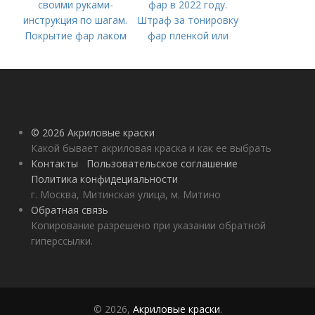
своими руками-
фар в 2022 году.
инструкция по шагам.
Штраф за тонировку
Покрытие фар лаком
фар пленкой или
— AvtoMasters
лаком: красным или
синим цветом
© 2026 Акриловые краски
Какой бывает акриловая краска и как ее выбрать
Контакты
Пользовательское соглашение
Политика конфидециальности
г. Москва, Митинская улица, м. Митино
Обратная связь
Копирование разрешено при указании обратной
гиперссылки.
© 2026,
Акриловые краски
.