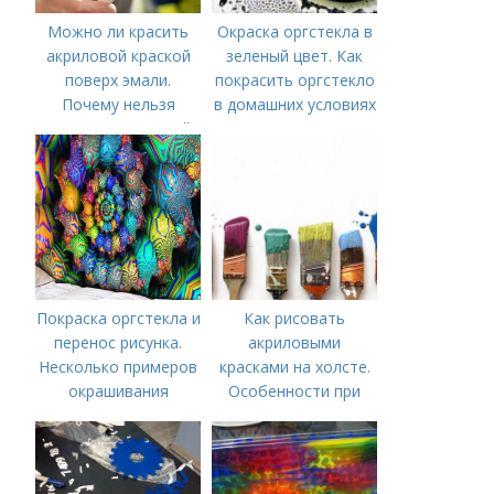
Можно ли красить
Окраска оргстекла в
акриловой краской
зеленый цвет. Как
поверх эмали.
покрасить оргстекло
Почему нельзя
в домашних условиях
красить акриловой
краской поверх
эмали
Покраска оргстекла и
Как рисовать
перенос рисунка.
акриловыми
Несколько примеров
красками на холсте.
окрашивания
Особенности при
рисовании акрилом
на бумаге