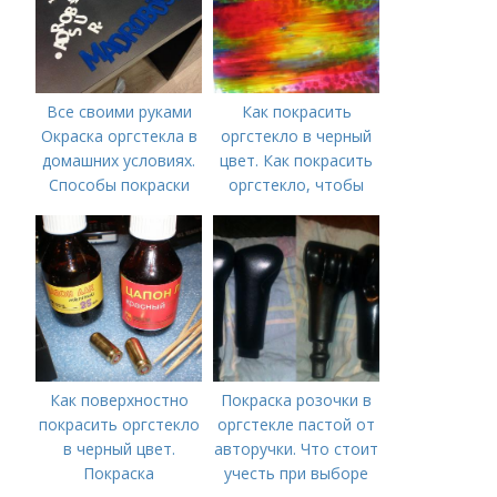
Все своими руками
Как покрасить
Окраска оргстекла в
оргстекло в черный
домашних условиях.
цвет. Как покрасить
Способы покраски
оргстекло, чтобы
оно не потеряло
прозрачность?
Как поверхностно
Покраска розочки в
покрасить оргстекло
оргстекле пастой от
в черный цвет.
авторучки. Что стоит
Покраска
учесть при выборе