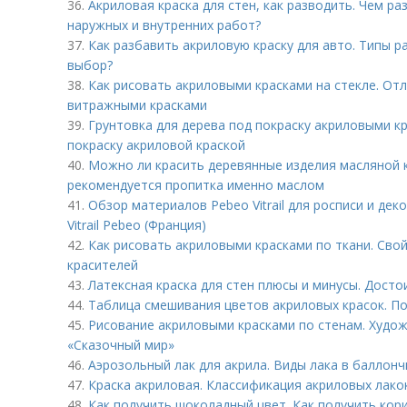
36.
Акриловая краска для стен, как разводить. Чем ра
наружных и внутренних работ?
37.
Как разбавить акриловую краску для авто. Типы р
выбор?
38.
Как рисовать акриловыми красками на стекле. От
витражными красками
39.
Грунтовка для дерева под покраску акриловыми кр
покраску акриловой краской
40.
Можно ли красить деревянные изделия масляной к
рекомендуется пропитка именно маслом
41.
Обзор материалов Pebeo Vitrail для росписи и дек
Vitrail Pebeo (Франция)
42.
Как рисовать акриловыми красками по ткани. Сво
красителей
43.
Латексная краска для стен плюсы и минусы. Досто
44.
Таблица смешивания цветов акриловых красок. П
45.
Рисование акриловыми красками по стенам. Худож
«Сказочный мир»
46.
Аэрозольный лак для акрила. Виды лака в баллонч
47.
Краска акриловая. Классификация акриловых лак
48.
Как получить шоколадный цвет. Как получить кор