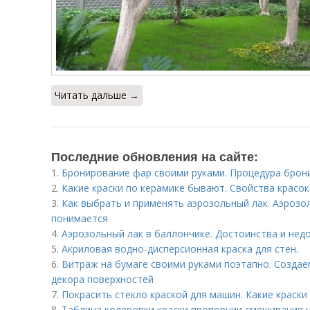
Читать дальше →
Последние обновления на сайте:
1.
Бронирование фар своими руками. Процедура брон
2.
Какие краски по керамике бывают. Свойства красок
3.
Как выбрать и применять аэрозольный лак. Аэрозо
понимается
4.
Аэрозольный лак в баллончике. Достоинства и нед
5.
Акриловая водно-дисперсионная краска для стен.
6.
Витраж на бумаге своими руками поэтапно. Создае
декора поверхностей
7.
Покрасить стекло краской для машин. Какие краски
8.
Таблица колеровки краски пропорции смешивания 