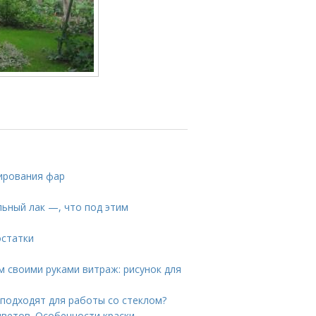
ирования фар
льный лак —, что под этим
остатки
м своими руками витраж: рисунок для
 подходят для работы со стеклом?
цветов. Особенности краски