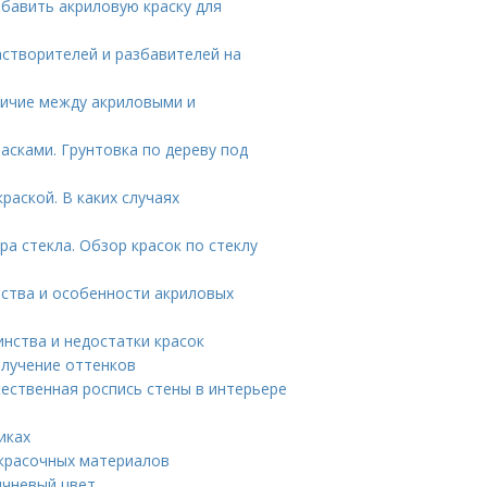
збавить акриловую краску для
астворителей и разбавителей на
личие между акриловыми и
асками. Грунтовка по дереву под
раской. В каких случаях
ора стекла. Обзор красок по стеклу
йства и особенности акриловых
инства и недостатки красок
олучение оттенков
ественная роспись стены в интерьере
иках
окрасочных материалов
ичневый цвет