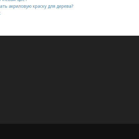
ать акриловую краску для дерева?
к