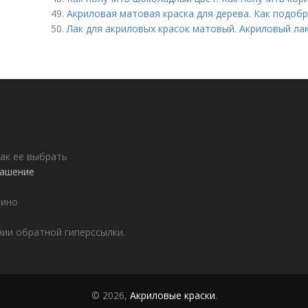
49.
Акриловая матовая краска для дерева. Как подобр
50.
Лак для акриловых красок матовый. Акриловый ла
как ее выбрать
лашение
тино
ии обратной гиперссылки.
© 2026,
Акриловые краски
.