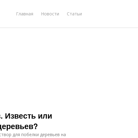
Главная
Новости
Статьи
. Известь или
деревьев?
створ для побелки деревьев на