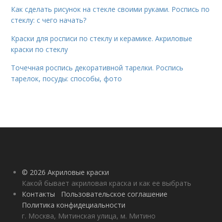
Как сделать рисунок на стекле своими руками. Роспись по
стеклу: с чего начать?
Краски для росписи по стеклу и керамике. Акриловые
краски по стеклу
Точечная роспись декоративной тарелки. Роспись
тарелок, посуды: способы, фото
© 2026 Акриловые краски
Какой бывает акриловая краска и как ее выбрать
Контакты
Пользовательское соглашение
Политика конфидециальности
г. Москва, Митинская улица, м. Митино