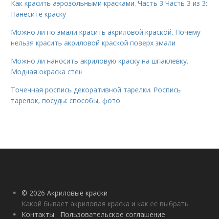
Как красить аэрозольными красками. Часть 3 Часть 3 из 3:
Нанесите краску
Можно ли по эмали красить акриловой краской. Почему
нельзя красить акриловой краской поверх эмали
Можно ли наносить акриловую краску на шпаклевку.
Модная окраска стен
Точечная роспись декоративной тарелки. Роспись
тарелок, посуды: способы, фото
© 2026 Акриловые краски
Какой бывает акриловая краска и как ее выбрать
Контакты
Пользовательское соглашение