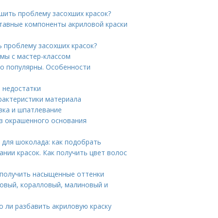
ешить проблему засохших красок?
ставные компоненты акриловой краски
ь проблему засохших красок?
емы с мастер-классом
но популярны. Особенности
и недостатки
рактеристики материала
вка и шпатлевание
из окрашенного основания
 для шоколада: как подобрать
нии красок. Как получить цвет волос
к получить насыщенные оттенки
довый, коралловый, малиновый и
о ли разбавить акриловую краску