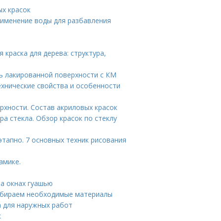
ых красок
рименение воды для разбавления
 краска для дерева: структура,
ь лакированной поверхности с КМ
ехнические свойства и особенности
рхности. Состав акриловых красок
ора стекла. Обзор красок по стеклу
тапно. 7 основных техник рисования
амике.
на окнах гуашью
Собираем необходимые материалы
а для наружных работ
к