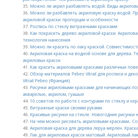
35.
Можно ли акрил разбавлять водой. Виды акрилов
36.
Можно ли разбавлять акриловую краску водой. П
акриловой краски: пропорции и особенности
37.
Роспись по стеклу витражными красками
38.
Как покрасить дерево акриловой краски. Акриловая
технология нанесения
39.
Можно ли красить по лаку краской. Совместимост
40.
Акриловая краска на водной основе для дерева. Т
акриловых красок
41.
Как красить акриловыми красками различные пове
42.
Обзор материалов Pebeo Vitrail для росписи и дек
Vitrail Pebeo (Франция)
43.
Рисунки акриловыми красками для начинающих поэ
акварелью, акрилом, гуашью
44.
10 советов по работе с контурами по стеклу и кер
45.
Витражные краски своими руками.
46.
Красивые рисунки на стекле. Новогодние рисунки 
47.
На чем можно рисовать акриловыми красками.. 
48.
Акриловая краска для дерева леруа мерлен. Краск
49.
Лак для акриловых красок матовый. Акриловый ла