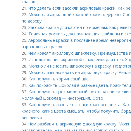
красок
21.
Что делать если засохли акриловые краски. Как р
22.
Можно ли акриловой краской красить дерево. Со
по дереву
23.
Засохла краска для картин по номерам. Как решит
24.
Точечная роспись для начинающих: шаблоны и сх
25.
Аэрозольные краски в последнее время невероят
аэрозольных красок
26.
Чем красят акриловую шпаклевку. Преимущества 
27.
Использование акриловой шпаклевки для стен. Ха
28.
Можно ли наносить шпаклевку на краску. Подгото
29.
Можно ли шпаклевать на акриловую краску. Анал
30.
Как получить коричневый цвет
31.
Как покрасить шоколад в разные цвета. Красители
32.
Как получить цвет молочный шоколад при смешива
молочный шоколад — инструкция, фото
33.
Как получить разные оттенки красного цвета. Ка
красного: какие цвета смешать, чтобы получить бор
вишневый
34.
Чем разбавить акриловую фасадную краску. Можн
растворителем. Чем разбавить акриловую краску?