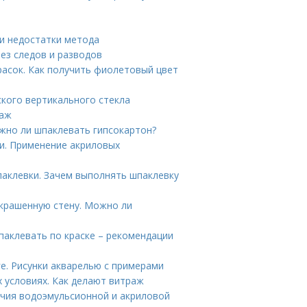
 и недостатки метода
без следов и разводов
расок. Как получить фиолетовый цвет
кого вертикального стекла
раж
ужно ли шпаклевать гипсокартон?
и. Применение акриловых
паклевки. Зачем выполнять шпаклевку
крашенную стену. Можно ли
паклевать по краске – рекомендации
ге. Рисунки акварелью с примерами
 условиях. Как делают витраж
ичия водоэмульсионной и акриловой