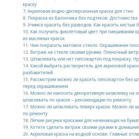
краску
7.
Акриловая водно-дисперсионная краска для стен.
8.
Покраска из балончика без подтеков. Достоинства
9.
Учимся красить без разводов. Как красить кистью 
10.
Как получить фиолетовый цвет при смешивании к
из масляных красок
11.
Чем покрасить матовое стекло. Окрашивание плос
12.
Витраж на стекле своими руками. Пленочный вит
13.
Шпаклевать или нет гипсокартон под покраску. Н
14.
Какой выбрать растворитель для акриловой краск
разбавителей
15.
Рассмотрим можно ли красить гипсокартон без ш
перед окрашиванием
16.
Можно ли наносить декоративную шпаклевку на о
шпаклевать по краске – рекомендации по ремонту
17.
Можно ли шпаклевать поверх краски. Можно ли ш
по ремонту
18.
Лёгкие рисунки красками для начинающих на бума
19.
Хотите сделать витраж своими руками в домашних
20.
Акриловая краска на водной основе. Главные отл