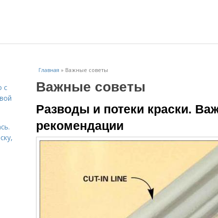
Главная
»
Важные советы
Важные советы
о с
овой
Разводы и потеки краски. Ва
рекомендации
сь.
ску,